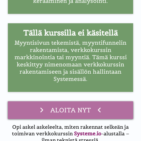
kerääminen ja analysointi.
Tällä kurssilla ei käsitellä
Myyntisivun tekemistä, myyntifunnelin
rakentamista, verkkokurssin
markkinointia tai myyntiä. Tämä kurssi
keskittyy nimenomaan verkkokurssin
rakentamiseen ja sisällön hallintaan
Systemessä.
ALOITA NYT
Opi askel askeleelta, miten rakennat selkeän ja
toimivan verkkokurssin
Systeme.io
-alustalla –
ilman teknistä stressiä.