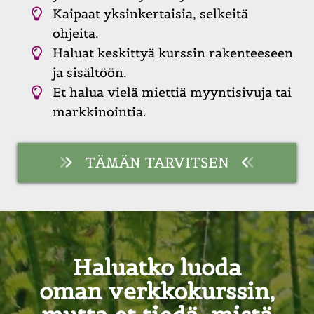
Kaipaat yksinkertaisia, selkeitä
ohjeita.
Haluat keskittyä kurssin rakenteeseen
ja sisältöön.
Et halua vielä miettiä myyntisivuja tai
markkinointia.
TÄMÄN TARVITSEN
Haluatko luoda
oman verkkokurssin,