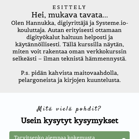
ESITTELY
Hei, mukava tavata...
Olen Hannukka, digiyrittäjä ja
Systeme.io
-
kouluttaja. Autan erityisesti ottamaan
digityökalut haltuun helposti ja
käytännöllisesti. Tällä kurssilla näytän,
miten voit rakentaa oman verkkokurssin
selkeästi – ilman teknistä hämmennystä.
P.s. pidän kahvista maitovaahdolla,
pelargoneista ja kirjojen kuuntelusta.
Mitä vielä pohdit?
Usein kysytyt kysymykset
Tarvitsenko aiempaa kokemusta